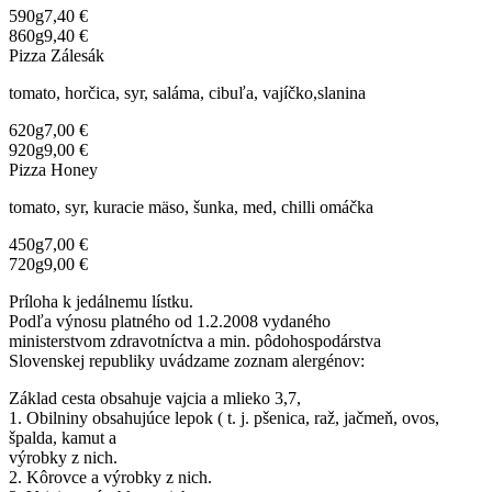
590g
7,40 €
860g
9,40 €
Pizza Zálesák
tomato, horčica, syr, saláma, cibuľa, vajíčko,slanina
620g
7,00 €
920g
9,00 €
Pizza Honey
tomato, syr, kuracie mäso, šunka, med, chilli omáčka
450g
7,00 €
720g
9,00 €
Príloha k jedálnemu lístku.
Podľa výnosu platného od 1.2.2008 vydaného
ministerstvom zdravotníctva a min. pôdohospodárstva
Slovenskej republiky uvádzame zoznam alergénov:
Základ cesta obsahuje vajcia a mlieko 3,7,
1. Obilniny obsahujúce lepok ( t. j. pšenica, raž, jačmeň, ovos,
špalda, kamut a
výrobky z nich.
2. Kôrovce a výrobky z nich.