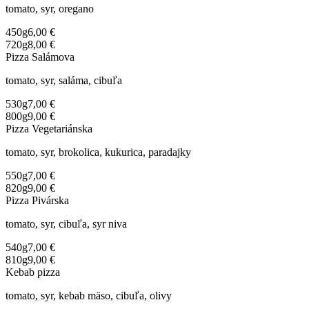
tomato, syr, oregano
450g
6,00 €
720g
8,00 €
Pizza Salámova
tomato, syr, saláma, cibuľa
530g
7,00 €
800g
9,00 €
Pizza Vegetariánska
tomato, syr, brokolica, kukurica, paradajky
550g
7,00 €
820g
9,00 €
Pizza Pivárska
tomato, syr, cibuľa, syr niva
540g
7,00 €
810g
9,00 €
Kebab pizza
tomato, syr, kebab mäso, cibuľa, olivy