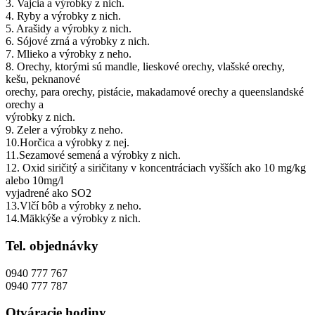
3. Vajcia a výrobky z nich.
4. Ryby a výrobky z nich.
5. Arašidy a výrobky z nich.
6. Sójové zrná a výrobky z nich.
7. Mlieko a výrobky z neho.
8. Orechy, ktorými sú mandle, lieskové orechy, vlašské orechy,
kešu, peknanové
orechy, para orechy, pistácie, makadamové orechy a queenslandské
orechy a
výrobky z nich.
9. Zeler a výrobky z neho.
10.Horčica a výrobky z nej.
11.Sezamové semená a výrobky z nich.
12. Oxid siričitý a siričitany v koncentráciach vyšších ako 10 mg/kg
alebo 10mg/l
vyjadrené ako SO2
13.Vlčí bôb a výrobky z neho.
14.Mäkkýše a výrobky z nich.
Tel. objednávky
0940 777 767
0940 777 787
Otváracie hodiny