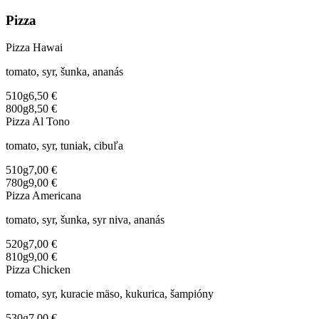
Pizza
Pizza Hawai
tomato, syr, šunka, ananás
510g
6,50 €
800g
8,50 €
Pizza Al Tono
tomato, syr, tuniak, cibuľa
510g
7,00 €
780g
9,00 €
Pizza Americana
tomato, syr, šunka, syr niva, ananás
520g
7,00 €
810g
9,00 €
Pizza Chicken
tomato, syr, kuracie mäso, kukurica, šampióny
530g
7,00 €