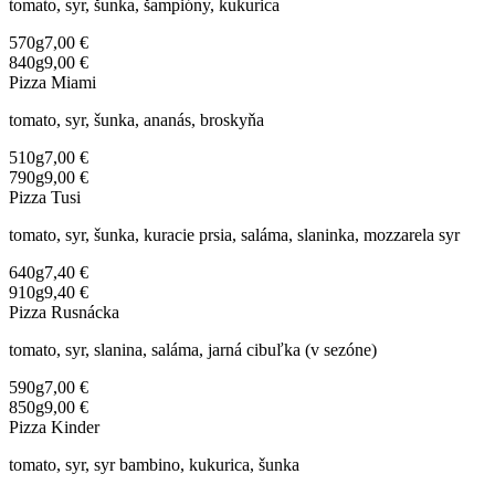
tomato, syr, šunka, šampióny, kukurica
570g
7,00 €
840g
9,00 €
Pizza Miami
tomato, syr, šunka, ananás, broskyňa
510g
7,00 €
790g
9,00 €
Pizza Tusi
tomato, syr, šunka, kuracie prsia, saláma, slaninka, mozzarela syr
640g
7,40 €
910g
9,40 €
Pizza Rusnácka
tomato, syr, slanina, saláma, jarná cibuľka (v sezóne)
590g
7,00 €
850g
9,00 €
Pizza Kinder
tomato, syr, syr bambino, kukurica, šunka