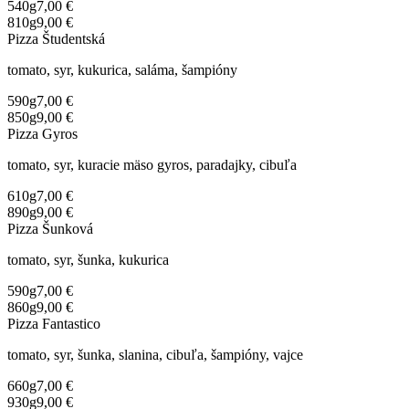
540g
7,00 €
810g
9,00 €
Pizza Študentská
tomato, syr, kukurica, saláma, šampióny
590g
7,00 €
850g
9,00 €
Pizza Gyros
tomato, syr, kuracie mäso gyros, paradajky, cibuľa
610g
7,00 €
890g
9,00 €
Pizza Šunková
tomato, syr, šunka, kukurica
590g
7,00 €
860g
9,00 €
Pizza Fantastico
tomato, syr, šunka, slanina, cibuľa, šampióny, vajce
660g
7,00 €
930g
9,00 €