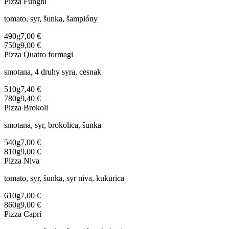
Pizza Funghi
tomato, syr, šunka, šampióny
490g
7,00 €
750g
9,00 €
Pizza Quatro formagi
smotana, 4 druhy syra, cesnak
510g
7,40 €
780g
9,40 €
Pizza Brokoli
smotana, syr, brokolica, šunka
540g
7,00 €
810g
9,00 €
Pizza Niva
tomato, syr, šunka, syr niva, kukurica
610g
7,00 €
860g
9,00 €
Pizza Capri