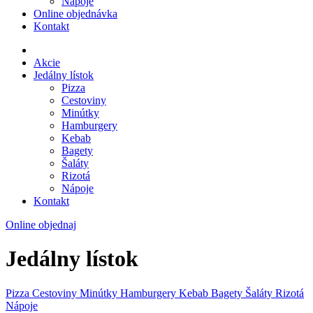
Nápoje
Online objednávka
Kontakt
Akcie
Jedálny lístok
Pizza
Cestoviny
Minútky
Hamburgery
Kebab
Bagety
Šaláty
Rizotá
Nápoje
Kontakt
Online objednaj
Jedálny lístok
Pizza
Cestoviny
Minútky
Hamburgery
Kebab
Bagety
Šaláty
Rizotá
Nápoje