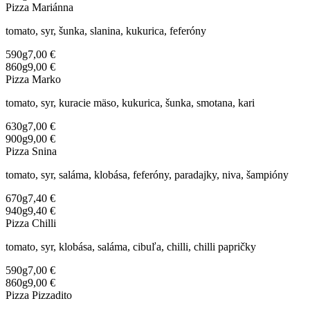
Pizza Mariánna
tomato, syr, šunka, slanina, kukurica, feferóny
590g
7,00 €
860g
9,00 €
Pizza Marko
tomato, syr, kuracie mäso, kukurica, šunka, smotana, kari
630g
7,00 €
900g
9,00 €
Pizza Snina
tomato, syr, saláma, klobása, feferóny, paradajky, niva, šampióny
670g
7,40 €
940g
9,40 €
Pizza Chilli
tomato, syr, klobása, saláma, cibuľa, chilli, chilli papričky
590g
7,00 €
860g
9,00 €
Pizza Pizzadito