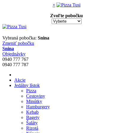
×
Zvoľte pobočku
Vybraná pobočka:
Snina
Zmeniť pobočku
Snina
Objednávky
0940 777 767
0940 777 787
Akcie
Jedálny lístok
Pizza
Cestoviny
Minútky
Hamburgery
Kebab
Bagety
Šaláty
Rizotá