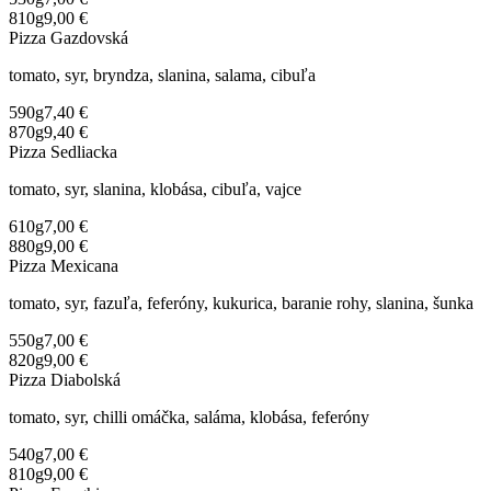
810g
9,00 €
Pizza Gazdovská
tomato, syr, bryndza, slanina, salama, cibuľa
590g
7,40 €
870g
9,40 €
Pizza Sedliacka
tomato, syr, slanina, klobása, cibuľa, vajce
610g
7,00 €
880g
9,00 €
Pizza Mexicana
tomato, syr, fazuľa, feferóny, kukurica, baranie rohy, slanina, šunka
550g
7,00 €
820g
9,00 €
Pizza Diabolská
tomato, syr, chilli omáčka, saláma, klobása, feferóny
540g
7,00 €
810g
9,00 €